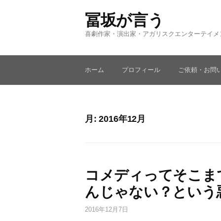
コ
冨坂が言う
ン
テ
喜劇作家・演出家・アガリスクエンターテイメ
ン
ツ
へ
ホーム
プロフィール
ご依頼・お問
ス
キ
ッ
プ
月:
2016年12月
コメディってそこま
んじゃない？という
2016年12月7日