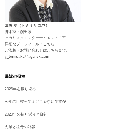
冨坂 友（トミサカ ユウ）
脚本家・演出家
アガリスクエンターテイメント主宰
詳細なプロフィール：
こちら
ご依頼・お問い合わせはこちらまで。
y_tomisaka@agarisk.com
最近の投稿
2023年を振り返る
今年の目標ってほどじゃないですが
2020年の振り返りと御礼
先輩と祖母の訃報