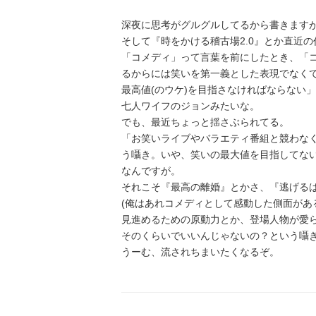
深夜に思考がグルグルしてるから書きます
そして『時をかける稽古場2.0』とか直近
「コメディ」って言葉を前にしたとき、「
るからには笑いを第一義とした表現でなく
最高値(のウケ)を目指さなければならない
七人ワイフのジョンみたいな。
でも、最近ちょっと揺さぶられてる。
「お笑いライブやバラエティ番組と競わなく
う囁き。いや、笑いの最大値を目指してな
なんですが。
それこそ『最高の離婚』とかさ、『逃げる
(俺はあれコメディとして感動した側面があ
見進めるための原動力とか、登場人物が愛
そのくらいでいいんじゃないの？という囁
うーむ、流されちまいたくなるぞ。