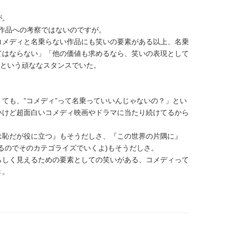
が。
の作品への考察ではないのですが。
コメディと名乗らない作品にも笑いの要素がある以上、名乗
てはならない」「他の価値も求めるなら、笑いの表現として
」という頑ななスタンスでいた。
ても、”コメディ”って名乗っていいんじゃないの？」とい
いけど超面白いコメディ映画やドラマに当たり続けてるから
は恥だが役に立つ』もそうだしさ、『この世界の片隅に』
るのでそのカテゴライズでいくよ)もそうだしさ。
らしく見えるための要素としての笑いがある、コメディって
き。