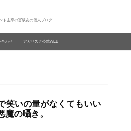
ント主宰の冨坂友の個人ブログ
い合わせ
アガリスク公式WEB
で笑いの量がなくてもいい
悪魔の囁き。