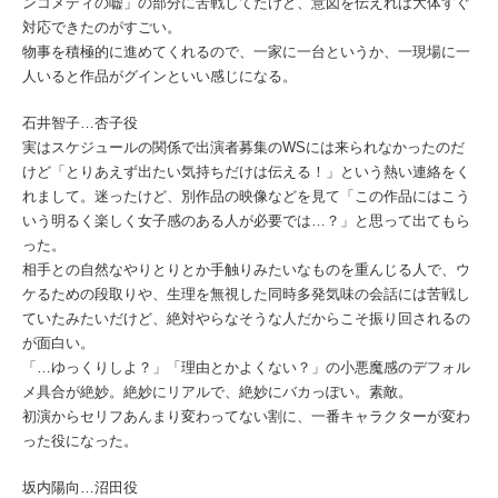
ンコメディの嘘」の部分に苦戦してたけど、意図を伝えれば大体すぐ
対応できたのがすごい。
物事を積極的に進めてくれるので、一家に一台というか、一現場に一
人いると作品がグインといい感じになる。
石井智子…杏子役
実はスケジュールの関係で出演者募集のWSには来られなかったのだ
けど「とりあえず出たい気持ちだけは伝える！」という熱い連絡をく
れまして。迷ったけど、別作品の映像などを見て「この作品にはこう
いう明るく楽しく女子感のある人が必要では…？」と思って出てもら
った。
相手との自然なやりとりとか手触りみたいなものを重んじる人で、ウ
ケるための段取りや、生理を無視した同時多発気味の会話には苦戦し
ていたみたいだけど、絶対やらなそうな人だからこそ振り回されるの
が面白い。
「…ゆっくりしよ？」「理由とかよくない？」の小悪魔感のデフォル
メ具合が絶妙。絶妙にリアルで、絶妙にバカっぽい。素敵。
初演からセリフあんまり変わってない割に、一番キャラクターが変わ
った役になった。
坂内陽向…沼田役