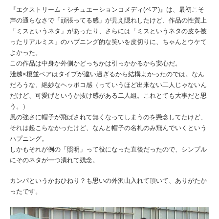
『エクストリーム・シチュエーションコメディ(ペア)』は、最初こそ
声の通らなさで「頑張ってる感」が見え隠れしたけど、作品の性質上
「ミスというネタ」があったり、さらには「ミスというネタの皮を被
ったリアルミス」のハプニング的な笑いを皮切りに、ちゃんとウケて
よかった。
この作品は中身か外側かどっちかは引っかかるから安心だ。
淺越×榎並ペアはタイプが違い過ぎるから結構よかったのでは。なん
だろうな、絶妙なヘッポコ感（っていうほど出来ない二人じゃないん
だけど、可愛げというか抜け感がある二人組。これとても大事だと思
う。）
風の強さに帽子が飛ばされて無くなってしまうのを懸念してたけど、
それは起こらなかったけど、なんと帽子の名札のみ飛んでいくという
ハプニング。
しかもそれが例の「照明」って役になった直後だったので、シンプル
にそのネタが一つ潰れて残念。
カンパというかおひねり？も思いの外沢山入れて頂いて、ありがたか
ったです。