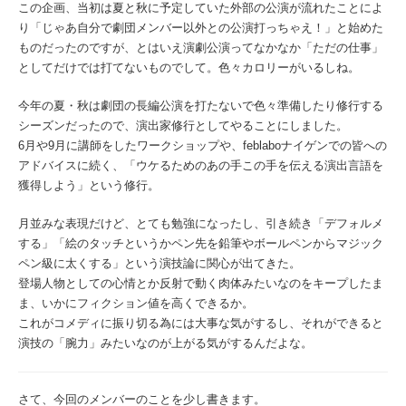
この企画、当初は夏と秋に予定していた外部の公演が流れたことによ
り「じゃあ自分で劇団メンバー以外との公演打っちゃえ！」と始めた
ものだったのですが、とはいえ演劇公演ってなかなか「ただの仕事」
としてだけでは打てないものでして。色々カロリーがいるしね。
今年の夏・秋は劇団の長編公演を打たないで色々準備したり修行する
シーズンだったので、演出家修行としてやることにしました。
6月や9月に講師をしたワークショップや、feblaboナイゲンでの皆への
アドバイスに続く、「ウケるためのあの手この手を伝える演出言語を
獲得しよう」という修行。
月並みな表現だけど、とても勉強になったし、引き続き「デフォルメ
する」「絵のタッチというかペン先を鉛筆やボールペンからマジック
ペン級に太くする」という演技論に関心が出てきた。
登場人物としての心情とか反射で動く肉体みたいなのをキープしたま
ま、いかにフィクション値を高くできるか。
これがコメディに振り切る為には大事な気がするし、それができると
演技の「腕力」みたいなのが上がる気がするんだよな。
さて、今回のメンバーのことを少し書きます。