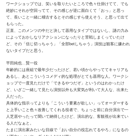
ワークショップでは、笑いを取りたいところで色々仕掛けてて、でも
絶妙にそれが空回ってて、その感じが逆に面白くて「おっ」と思っ
て、長いこと一緒に稽古するとその感じすら使えそう、と思って出て
もらった。
正直、このメンツの中だと決して器用なタイプではないし、謎の力み
によっておかしなリアクションになったりと苦戦しまくっていたけ
ど、その「信じ切っちゃう」「全部betしちゃう」演技は観客に嫌われ
ないタイプだと思う。
平田純也…賢一役
年齢的には座組で最年少だったけど、若い頃からやっててキャリアも
あるし、あとこういうコメディ的な処理がとても器用な人。ワークシ
ョップで一度見ただけで「できるやつだぞ」というのはわかったけ
ど、いざご一緒して見たら演技以外も大変気が利いて大人な、出来た
人だった。
具体的な指示ってよりも「こういう要素が欲しい」ってオーダーする
と上手いこと色々改善してくれる役者で、ちょっと前に自分演出で一
人芝居やったって聞いて納得したけど、演出的な、客観視が出来てい
る人だなぁと。
たまに演出家みたいな目線で「おい自分の役忘れてるやろ」になるの