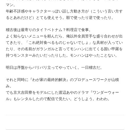
マン。
年齢不詳感やキャラクターっぽい話し方動き方が（こういう言い方す
るとあれだけど）とても使えそう。順で使ったり逆で使ったり。
稽古後は最寄りのタイ？ベトナム？料理店で食事。
よく知らないメニューを頼んだら、俺以外全員苦手な盛り合わせが出
てきたり、「これ絶対食べるものじゃないでしょ」な具材が入ってい
たり、その名前がガランガルと言ってモンハンに出てくる固い甲羅を
持つモンスターみたいだったりした。モンハンはやったことない。
明日は序盤からバリバリ立ってやっていく。一日稽古だ。
それと同時に『わが家の最終的解決』のプロデュースワークが山積
み。
でも京大吉田寮をモデルにした渡辺あやのドラマ『ワンダーウォー
ル』もレンタルしたので配信で見たい。どうしよう。わわわ。