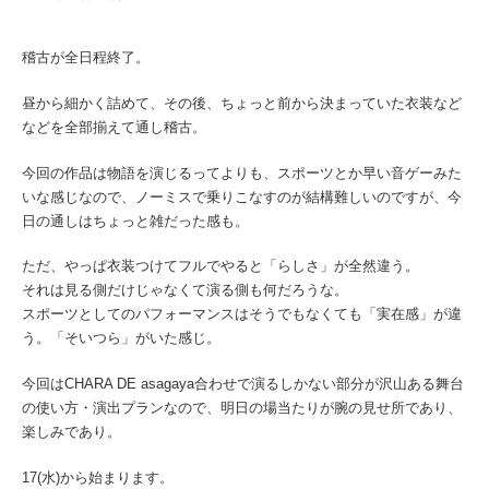
稽古が全日程終了。
昼から細かく詰めて、その後、ちょっと前から決まっていた衣装など
などを全部揃えて通し稽古。
今回の作品は物語を演じるってよりも、スポーツとか早い音ゲーみた
いな感じなので、ノーミスで乗りこなすのが結構難しいのですが、今
日の通しはちょっと雑だった感も。
ただ、やっぱ衣装つけてフルでやると「らしさ」が全然違う。
それは見る側だけじゃなくて演る側も何だろうな。
スポーツとしてのパフォーマンスはそうでもなくても「実在感」が違
う。「そいつら」がいた感じ。
今回はCHARA DE asagaya合わせで演るしかない部分が沢山ある舞台
の使い方・演出プランなので、明日の場当たりが腕の見せ所であり、
楽しみであり。
17(水)から始まります。