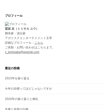
プロフィール
冨坂 友（トミサカ ユウ）
脚本家・演出家
アガリスクエンターテイメント主宰
詳細なプロフィール：
こちら
ご依頼・お問い合わせはこちらまで。
y_tomisaka@agarisk.com
最近の投稿
2023年を振り返る
今年の目標ってほどじゃないですが
2020年の振り返りと御礼
先輩と祖母の訃報