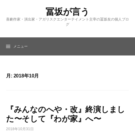
コ
冨坂が言う
ン
テ
喜劇作家・演出家・アガリスクエンターテイメント主宰の冨坂友の個人ブロ
ン
グ
ツ
へ
ス
メニュー
キ
ッ
プ
月:
2018年10月
『みんなのへや・改』終演しまし
た〜そして『わが家』へ〜
2018年10月31日