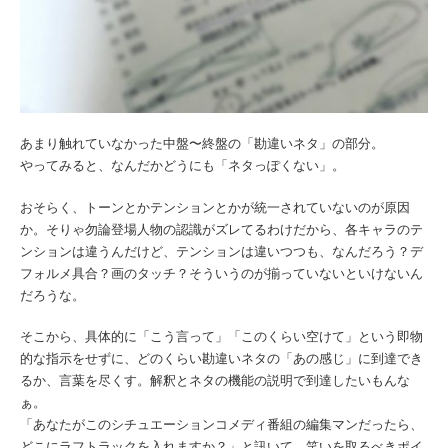
あまり触れていなかった中盤〜終盤の「勘違いネタ」の部分。
やってみると、なんだかどうにも「ネタっぽくない」。
おそらく、トーンとかテンションとかが統一されていないのが原因
か。そりゃ勿論登場人物の認識がズレてるわけだから、各キャラのテ
ンションは違うんだけど、テンションは違いつつも、なんだろう？デ
フォルメ具合？画のタッチ？そういうのが揃っていないといけないん
だろうな。
そこから、具体的に「こう言って」「このくらい空けて」という即物
的な指示をせずに、どのくらい勘違いネタの「あの感じ」に到達でき
るか、言葉を尽くす。解釈とネタの機能の説明で到達したいもんな
ぁ。
「あなたがこのシチュエーションコメディ番組の編集マンだったら、
どこにラフトラックを入れますか？」と訊いて、笑いを取るべきポイ