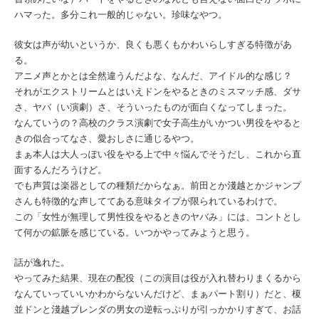
ハマった。多分これ一般的じゃない。珍味なやつ。
彼女は声が幼いというか、良くも悪くもかわいらしすぎる特徴があ
る。
アニメ声とかとは全然違うんだよな、なんだ、アイドル的な感じ？
それがエクストリームとはいえドンをやるときのミスマッチ感、ダサ
さ、ヤバ（い演劇）さ、そういったものが面白くなってしまった。
なんていうの？高校のクラス演劇で女子高生がいかつい男役をやると
きの似合ってなさ、愛おしさに通じるやつ。
まぁ本人は大人っぽい役をやる上で中々悩んでそうだし、これから直
面するんだろうけど。
でも声質は楽器としての種類だからなぁ。前田とか淺越とかジャンプ
さんも特徴的な声しててある意味タイプが限られているわけで。
この「女性が無理して男性役をやるときのヤバみ」には、コントとし
て何かの鉱脈を感じている。いつかやってみようと思う。
話が逸れた。
やってみた結果、現在の配役（この演目は役が入れ替わりまくるから
なんていっていいかわからないんだけど、まぁパート割り）だと、榎
並ドンと淺越ブレンダの男女の逆転っぷりが引っかかりすぎて、お話