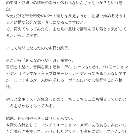
の中身・勘違いの情報の部分が伝わらないんじゃないか？という懸
念。
今更だけど部分部分のパート割りを変えようか、と思い始めるそうす
ると結構な部分が覚え直しになるんですけど。
で、変えてやってみたら、また別の意味で情報を取り落とす気がして
きたから元に戻す。
そして時間になったので本日分終了。
そこから『みんなのへや・改』稽古へ。
冒頭と中盤の、音楽を流す通称「PV」シーンをいかにプロモーション
ビデオ（ドラマから入るプロモーションビデオってあるじゃないです
か）っぽくするか、人物を演じる→ポエムにいかに移行するかを検
証。
やっと全キャストが集合したので、ちょこちょこ立ち稽古していたと
ころを頭からさらってみる。
結果、何が何やらさっぱりわからない。
今回の方針として、「シチュエーションコメディあるある」みたいな
予定調和さを排して、わりかしリアリティを高めに進行してたんだけ