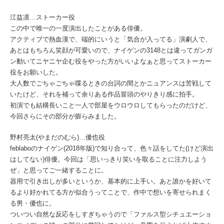
江益凛…ストーカー役
この中で唯一の一度演出したことがある俳優。
アクティブで熱血漢で、端的にいうと「気合が入ってる」演劇人で、
あとはもちろん笑顔が可愛いので、ナイゲンの3148とは違ってガンガ
ン動いてニヤニヤ企む役をやった方がいいよなぁと思ってストーカー
役をお願いした。
大人数でごちゃごちゃ喋るときの台詞の間とかニュアンスは苦戦して
いたけど、それを補って余りある作品冒頭のやりきり感に拍手。
初演でも結構長いこと一人で部屋をウロウロしてもらったのだけど、
今回さらにその部分が膨らみました。
野村亮太(やまだのむら)…優也役
feblaboのナイゲン(2018年版)で知り合って、色々話をしてた(けど演出
はしてない)俳優。今回は「思いっきり笑いを取ることに注力しよう
ぜ」と思ってご一緒することに。
器用で引き出しが多いというか、基本的に上手い。あと誰かを好いて
るより好かれてる方が似合うってことで、作中で想いを寄せられまく
る男・優也に。
ついつい自然な反応をしすぎちゃうので「ファルス型シチュエーショ