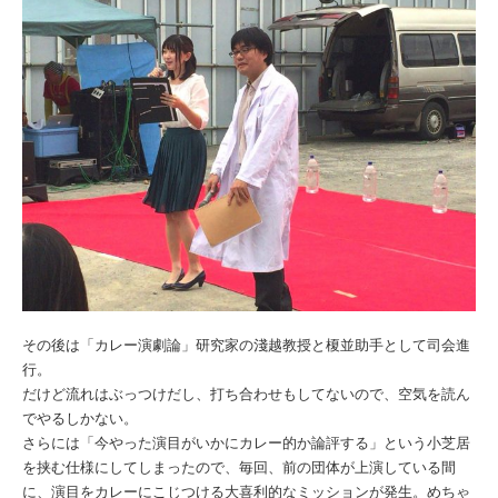
その後は「カレー演劇論」研究家の淺越教授と榎並助手として司会進
行。
だけど流れはぶっつけだし、打ち合わせもしてないので、空気を読ん
でやるしかない。
さらには「今やった演目がいかにカレー的か論評する」という小芝居
を挟む仕様にしてしまったので、毎回、前の団体が上演している間
に、演目をカレーにこじつける大喜利的なミッションが発生。めちゃ