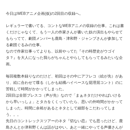
今日はWEBアニメ企画(仮)の2回目の収録へ。
レギュラーで書いてる、コントなWEBアニメの収録の仕事。これは書
くだけじゃなくて、もう一人の作家さんが書いた奴の演出もやらせて
もらってて、劇団メンバーも鹿島・津和野・ジャンプさんが参加して
る劇団ぐるみの仕事。
なので作家仕事ってよりも、以前やってた『その時歴史がウゴイ
タ？』を大人になった我らがちゃんとやらしてもらってるみたいな企
画。
毎回複数本録りなのだけど、初回はその中にアフレコ（絵が先）があ
り、絵に合わせて喋る（しかも結構ハイペースな屁理屈コント）のに
苦戦して時間がかかってしまった。
2回目は全部プレスコ（声が先）なので「まぁネタだけやればいける
から早いっしょ」とタカをくくっていたら、思いの外時間がかかって
しまった。時間に余裕があるとネタとして細部をこだわってしま
う。。。
先日のコントレックスツアーのネタ『切ない恋』でも思ったけど、鹿
島さんとか津和野くんは話がはやい。あと一緒にやってる声優さんが