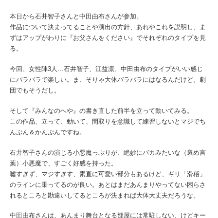
本日から石井智子さんと中田由布さんが参加。
作品について決まってることや演出の方針、あれやこれを説明し、ま
ずはアップがわりに『お父さんをください』でそれぞれのタイプを見
る。
今回、女性陣3人…石井智子、江益凛、中田由布のタイプがいい感じ
にバラバラで楽しい。ま、そりゃ大体バラバラにはなるんだけど。劇
団でもそうだし。
そして『みんなのへや』の書き直した前半を立って動いてみる。
この作品、立って、動いて、間取りを意識して練習しないとマジでち
んぷん＆かんぷんですね。
石井智子さんの演じる小悪魔っぷりが、絶妙にバカみたいな（褒め言
葉）小悪魔で、すごく好感を持った。
嘘すぎず、マジすぎす、素直に可愛い部分もあるけど、ギリ「滑稽」
のラインに乗ってるのが良い。あとはまだあんまりやってない困らさ
れるところと勘違いしてるところが決まれば大体大丈夫だろうな。
中田由布さんは、あんまり舞台となる部屋には常駐しない、けどキー