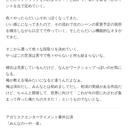
ントを点で定めていく。
色々やったらだいぶそれっぽくなってきた。
いい感じになってきたので、その流れで次のシーンの変更予定の箇所
を稽古しながら口立てで作っていく。そしたらだいぶ機能的なネタが
できた。
そこから遡って色々な段取りを決めていく。
やっぱこの芝居は実寸で色々やらないと何も始まらないな。
稽古は充実しているんだけど、なんかワークショップっぽいのが気に
なる。
俺が教える場みたいになると違うんだよなぁ。
俺は演出だし、みんなとは初めましてだし、初演の実績がある作品だ
けど、ちゃんと開発して、世界に向けて「これが今の世にわざわざ集
まって作った俺たちのネタだ！」というものでないとな。
アガリスクエンターテイメント番外公演
『みんなのへや・改』