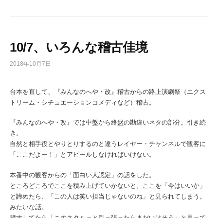
10/7、いろんな稽古佳境
2018年10月7日
台本を直して、『みんなのへや・改』稽古からの路上演劇祭（エクス
トリーム・シチュエーションコメディなど）稽古。
『みんなのへや・改』では中盤から終盤の勘違いネタの部分。引き続
き。
自然と相手役とやりとりするのと違うレイヤー・チャンネルで観客に
「ここだよー！」とアピールしなければいけない。
本番中の観客からの「面白い人認定」の話をした。
ところどころでここを積み上げていかないと。ここを「今はいいか」
と諦めたら、「この人は笑い担当じゃないのね」と見られてしまう。
みたいな話。
稽古してたら「このネタもっと引っ張ったらまだいけそう」と思って