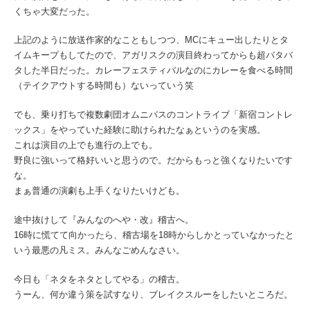
くちゃ大変だった。
上記のように放送作家的なこともしつつ、MCにキュー出したりとタ
イムキープもしてたので、アガリスクの演目終わってからも超バタバ
タした半日だった。カレーフェスティバルなのにカレーを食べる時間
（テイクアウトする時間も）ないっていう笑
でも、乗り打ちで複数劇団オムニバスのコントライブ「新宿コントレ
ックス」をやっていた経験に助けられたなぁというのを実感。
これは演目の上でも進行の上でも。
野良に強いって格好いいと思うので。だからもっと強くなりたいです
な。
まぁ普通の演劇も上手くなりたいけども。
途中抜けして『みんなのへや・改』稽古へ。
16時に慌てて向かったら、稽古場を18時からしかとっていなかったと
いう最悪の凡ミス。みんなごめんなさい。
今日も「ネタをネタとしてやる」の稽古。
うーん、何か違う策を試すなり、ブレイクスルーをしたいところだ。