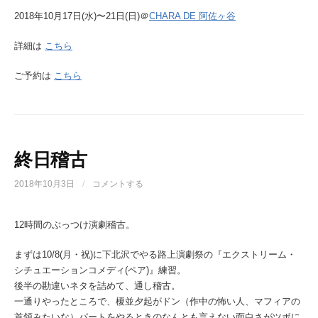
2018年10月17日(水)〜21日(日)＠
CHARA DE 阿佐ヶ谷
詳細は
こちら
ご予約は
こちら
終日稽古
2018年10月3日
/
コメントする
12時間のぶっつけ演劇稽古。
まずは10/8(月・祝)に下北沢でやる路上演劇祭の『エクストリーム・
シチュエーションコメディ(ペア)』練習。
後半の勘違いネタを詰めて、通し稽古。
一通りやったところで、榎並夕起がドン（作中の怖い人、マフィアの
首領みたいな）パートをやるときのなんとも言えない面白さがツボに