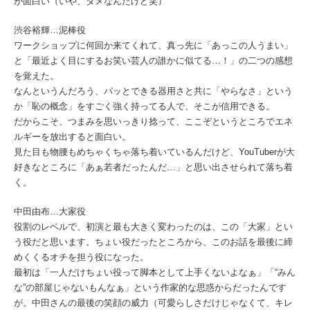
が面白い（いや、ダメなんだけど笑）
渋谷裕輝…泥棒役
ワークショップに何回か来てくれて、真っ先に「あっこの人うまい」
と「最近よく目にするお笑い芸人の誰かに似てる…！」の二つの感想
を覚えた。
なんというんだろう、パッとできる器用さと共に「やらなさ」という
か「恥の概念」をすごく強く持ってる人で、そこが信用できる。
だからこそ、つまみを思いっきり捻って、ここぞというところでエネ
ルギーを放出すると面白い。
見た目も物腰もめちゃくちゃ落ち着いているんだけど、YouTuberが大
好きなところに「あぁ若者だったんだ…」と思い出させられて落ち着
く。
中田由布…大家役
役割のレベルで、初演と最も大きく変わったのは、この「大家」とい
う役だと思います。ちょい役だったところから、このお話を最後に締
めくくるオチを担う役になった。
最初は「一人だけちょい役って脚本として上手くないよなぁ」「“みん
な”の部屋じゃないもんなぁ」という作家的な思惑からだったんです
が。中田さんの最後の笑顔の威力（可愛らしさだけじゃなくて、キレ