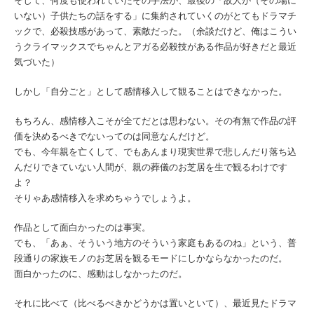
そして、何度も使われていたその手法が、最後の「故人が（その場に
いない）子供たちの話をする」に集約されていくのがとてもドラマチ
ックで、必殺技感があって、素敵だった。（余談だけど、俺はこうい
うクライマックスでちゃんとアガる必殺技がある作品が好きだと最近
気づいた）
しかし「自分ごと」として感情移入して観ることはできなかった。
もちろん、感情移入こそが全てだとは思わない。その有無で作品の評
価を決めるべきでないってのは同意なんだけど。
でも、今年親を亡くして、でもあんまり現実世界で悲しんだり落ち込
んだりできていない人間が、親の葬儀のお芝居を生で観るわけです
よ？
そりゃあ感情移入を求めちゃうでしょうよ。
作品として面白かったのは事実。
でも、「あぁ、そういう地方のそういう家庭もあるのね」という、普
段通りの家族モノのお芝居を観るモードにしかならなかったのだ。
面白かったのに、感動はしなかったのだ。
それに比べて（比べるべきかどうかは置いといて）、最近見たドラマ