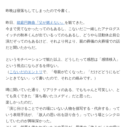
昨晩は寝落ちしてしまったので今書く。
昨日、
箱庭円舞曲『父が燃えない』
を観てきた。
今まで見てなかったってのもあるし、こないだご一緒したアナログス
イッチの秋本くんが出ているってのもあるし、どうやら活動休止前公
演だぞってのもあるけど、それより何より、親の葬儀の火葬場での話
だと聞いたからだ。
というモチベーションで観た以上、どうしたって感想は「感情移入」
という視点にならざるを得ない。
（
こないだのエントリ
で、「母親が亡くなった」「だけどどうにもピ
ンときてない」って書いたので、それとの絡みです。）
噂に聞いていた通り、リアリティのある、でもちゃんと可笑しい、と
ても良くできた「落ち着いたコメディ」だと思った。
楽しかったのだ。
「演じ分けることでその場にいない人物を描写する・代弁する」って
いう表現手法が、「故人の思い出を語り合う」っていう場とシンクロ
していたのが興味深かった。