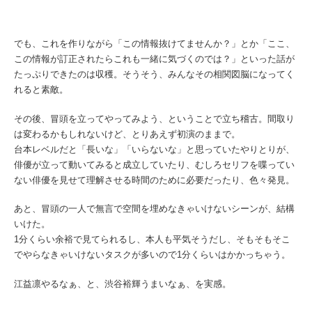
でも、これを作りながら「この情報抜けてませんか？」とか「ここ、
この情報が訂正されたらこれも一緒に気づくのでは？」といった話が
たっぷりできたのは収穫。そうそう、みんなその相関図脳になってく
れると素敵。
その後、冒頭を立ってやってみよう、ということで立ち稽古。間取り
は変わるかもしれないけど、とりあえず初演のままで。
台本レベルだと「長いな」「いらないな」と思っていたやりとりが、
俳優が立って動いてみると成立していたり、むしろセリフを喋ってい
ない俳優を見せて理解させる時間のために必要だったり、色々発見。
あと、冒頭の一人で無言で空間を埋めなきゃいけないシーンが、結構
いけた。
1分くらい余裕で見てられるし、本人も平気そうだし、そもそもそこ
でやらなきゃいけないタスクが多いので1分くらいはかかっちゃう。
江益凛やるなぁ、と、渋谷裕輝うまいなぁ、を実感。