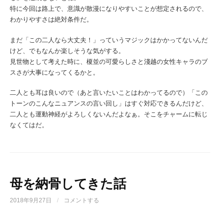
特に今回は路上で、意識が散漫になりやすいことが想定されるので、
わかりやすさは絶対条件だ。
まだ「この二人なら大丈夫！」っていうマジックはかかってないんだ
けど、でもなんか楽しそうな気がする。
見世物として考えた時に、榎並の可愛らしさと淺越の女性キャラのブ
スさが大事になってくるかと。
二人とも耳は良いので（あと言いたいことはわかってるので）「この
トーンのこんなニュアンスの言い回し」はすぐ対応できるんだけど、
二人とも運動神経がよろしくないんだよなぁ。そこをチャームに転じ
なくてはだ。
母を納骨してきた話
2018年9月27日
/
コメントする