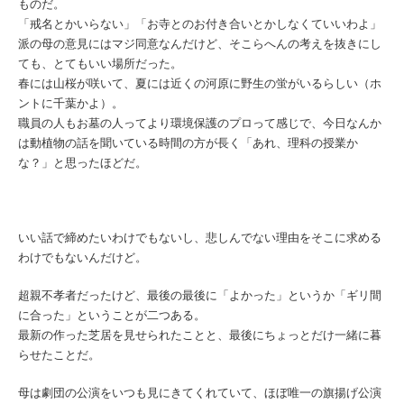
ものだ。
「戒名とかいらない」「お寺とのお付き合いとかしなくていいわよ」
派の母の意見にはマジ同意なんだけど、そこらへんの考えを抜きにし
ても、とてもいい場所だった。
春には山桜が咲いて、夏には近くの河原に野生の蛍がいるらしい（ホ
ントに千葉かよ）。
職員の人もお墓の人ってより環境保護のプロって感じで、今日なんか
は動植物の話を聞いている時間の方が長く「あれ、理科の授業か
な？」と思ったほどだ。
いい話で締めたいわけでもないし、悲しんでない理由をそこに求める
わけでもないんだけど。
超親不孝者だったけど、最後の最後に「よかった」というか「ギリ間
に合った」ということが二つある。
最新の作った芝居を見せられたことと、最後にちょっとだけ一緒に暮
らせたことだ。
母は劇団の公演をいつも見にきてくれていて、ほぼ唯一の旗揚げ公演