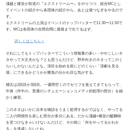
淺越と榎並が前述の『エクストリーム〜』をやりつつ、総合MCとし
てイベントの紹介やら各団体の紹介やら、あとは場つなぎをやるので
す。
エクストリームの上演はイベントのトップバッターで11:30〜11:50で
す。MCは各団体の合間合間に最後まで出てるはず。
詳しくはこちら！
それにしてもトップバッターでこういう情報量の多い・ややこしいネ
タやって大丈夫かな？とも思うんだけど、野外向きのネタってこのく
らいしかないんだよな。演目を始める前にどのくらい「演劇を見る
場」にできるかどうかが勝負の分かれ目な気がする。
稽古は2回目か3回目。一週間空くのでセリフを覚えてきてもらって、
中身（作中の、普通のシチュエーションコメディ的処理の部分）を細
かく練習。
このネタはいかに台本を物語をうまく処理するかではなく、やってる
二人の関係性を楽しむ部分が多分にある。だから淺越×榎並の醍醐味
を見つけなきゃいけないんだけど、その前に「何をやってるかわか
る」を達成しないとね。