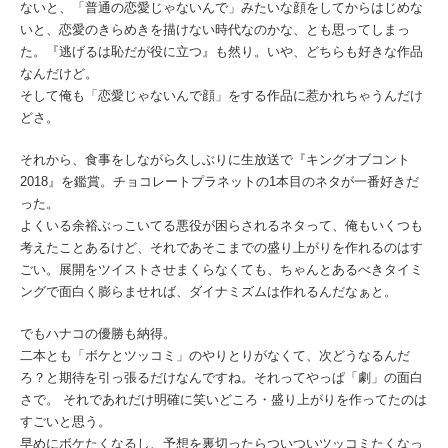
ないと、「普通の恋愛じゃないんで」みたいな顔をしてからはじめな
いと、恋愛のきらめきを描けない時代なのかな、とも思ってしまっ
た。『逃げるは恥だが役に立つ』も然り。いや、どちらも好きな作品
なんだけど。
そして俺も「恋愛じゃないんで顔」をする作品に惹かれちゃうんだけ
どさ。
それから、食事をしながら久しぶりに生放送で『キングオブコント
2018』を鑑賞。チョコレートプラネットの1本目のネタが一番好きだ
った。
よくいる余裕ぶっこいてる悪役が困らされるネタって、俺もいくつも
考えたことあるけど、それであそこまでの盛り上がりを作れるのはす
ごい。展開をツイストさせまくらなくても、ちゃんとあるべきタイミ
ングで面白く膨らませれば、ダイナミズムは作れるんだなぁと。
でもハナコの優勝も納得。
二本とも「ボケとツッコミ」のやりとりがなくて、次どうなるんだ
ろ？と期待を引っ張るだけなんですね。それってやっぱ「劇」の面白
さで。 それであれだけ明確に笑いどころ・盛り上がりを作ってたのは
すごいと思う。
早めにボケたくなるし、予想を裏切ったらついついツッコミたくなっ