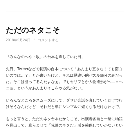
ただのネタこそ
2018年9月24日
/
コメントする
『みんなのへや・改』の台本を直していた日。
先日、Twitterなどで初演の台本について「あんまり直さなくても面白
いのでは…？」とか書いたけど、それは勘違い的パズル部分のみだっ
た。そこは凝ってるんだよなぁ。でもセリフとか人物造形がヘニョヘ
ニョ。というかあんまりそこをやる気がない。
いろんなところをスムーズにして、ダサい会話を直していくだけで行
けそうなんだけど、それだと単にシンプルに短くなるだけなわけで。
もっと言うと、ただのネタ台本だからこそ、出演者各自と一緒に物語
を見出して、膨らませて「俺達のネタだ」感を確保していかないとい