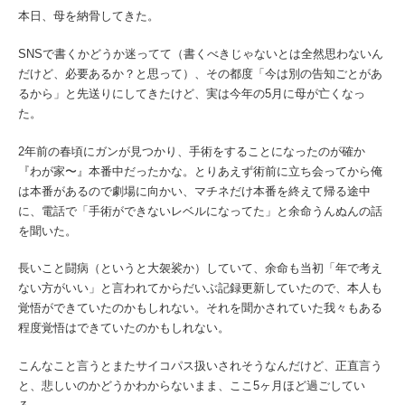
本日、母を納骨してきた。
SNSで書くかどうか迷ってて（書くべきじゃないとは全然思わないん
だけど、必要あるか？と思って）、その都度「今は別の告知ごとがあ
るから」と先送りにしてきたけど、実は今年の5月に母が亡くなっ
た。
2年前の春頃にガンが見つかり、手術をすることになったのが確か
『わが家〜』本番中だったかな。とりあえず術前に立ち会ってから俺
は本番があるので劇場に向かい、マチネだけ本番を終えて帰る途中
に、電話で「手術ができないレベルになってた」と余命うんぬんの話
を聞いた。
長いこと闘病（というと大袈裟か）していて、余命も当初「年で考え
ない方がいい」と言われてからだいぶ記録更新していたので、本人も
覚悟ができていたのかもしれない。それを聞かされていた我々もある
程度覚悟はできていたのかもしれない。
こんなこと言うとまたサイコパス扱いされそうなんだけど、正直言う
と、悲しいのかどうかわからないまま、ここ5ヶ月ほど過ごしてい