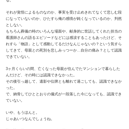
る。
それが覚悟によるものなのか、事実を受け止めきれてなくて悲しむ段
になっていないのか、ひたすら俺の感情が鈍くなっているのか、判然
としない。
もちろん葬儀の時のいろんな場面や、献身的に世話してくれた担当の
看護師さんの語るエピソードなどには感涙することもあったけど、そ
れすら「物語」として感動してるだけなんじゃないの？という気すら
してきて、母親との死別を悲しみっつーか…自分の痛み？として認識
できていない。
3ヶ月くらいの間、亡くなった母親が住んでたマンションで暮らした
んだけど、その時には認識できなかった。
その後引っ越して、遺影や位牌とも離れて過ごしても、認識できなか
った。
で、納骨してひととおりの儀式が一段落した今になっても、認識でき
ていない。
いや、もうほんと。
じゃあいつなんでしょうね。