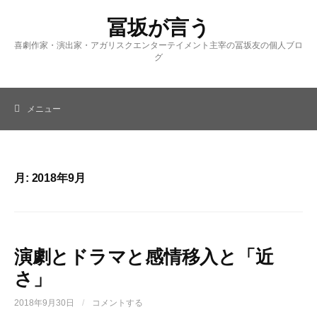
コ
冨坂が言う
ン
テ
喜劇作家・演出家・アガリスクエンターテイメント主宰の冨坂友の個人ブロ
ン
グ
ツ
へ
ス
メニュー
キ
ッ
プ
月:
2018年9月
演劇とドラマと感情移入と「近
さ」
2018年9月30日
/
コメントする