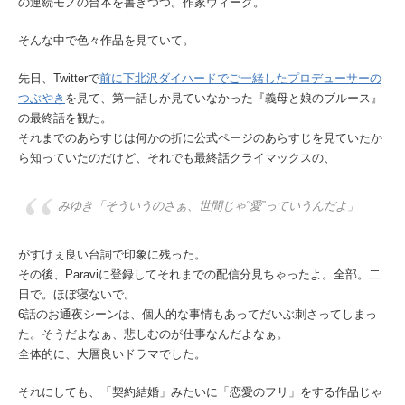
の連続モノの台本を書きつつ。作家ウィーク。
そんな中で色々作品を見ていて。
先日、Twitterで
前に下北沢ダイハードでご一緒したプロデューサーの
つぶやき
を見て、第一話しか見ていなかった『義母と娘のブルース』
の最終話を観た。
それまでのあらすじは何かの折に公式ページのあらすじを見ていたか
ら知っていたのだけど、それでも最終話クライマックスの、
みゆき「そういうのさぁ、世間じゃ“愛”っていうんだよ」
がすげぇ良い台詞で印象に残った。
その後、Paraviに登録してそれまでの配信分見ちゃったよ。全部。二
日で。ほぼ寝ないで。
6話のお通夜シーンは、個人的な事情もあってだいぶ刺さってしまっ
た。そうだよなぁ、悲しむのが仕事なんだよなぁ。
全体的に、大層良いドラマでした。
それにしても、「契約結婚」みたいに「恋愛のフリ」をする作品じゃ