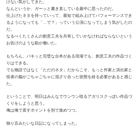
けない気がしてきた。
なんというか、ガーッと書き直している最中に思ったのだ。
仕上げたネタを持っていって、最短で組み上げてパフォーマンスでき
るようになっても「…で？」っていう公演になってしまう気がしたの
だ。
なるべくたくさんの創意工夫を共有していかなければならないという
お告げのような勘が働いた。
もちろん、バキッと完璧な台本がある現場でも、創意工夫の作品づく
りはできる。
でも物語ではなく「ただのネタ」だからこそ、もっと作家と演出家と
役者の脳がごちゃごちゃに混ざり合った状態を経る必要があると感じ
た。
ということで、明日はみんなでウンウン唸るアガリスクっぽい作品づ
くりをしようと思う。
俺は俺で直すポイントを別で進めつつ。
独り言みたいな日記になってしまった。