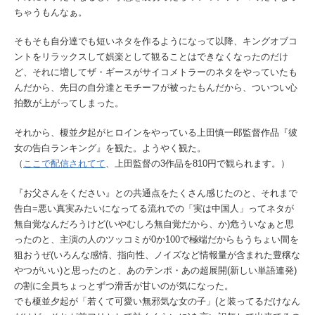
ちゃうもんなぁ。
そもそも自分達でも短いネタを作るようになって以降、キングオブコ
ントをリラックスして娯楽として観ることはできなくなったのだけ
ど、それに増してザ・ギースがサイコメトラーのネタをやっていたも
んだから、先日の自分達とモチーフが被ったもんだから、ついつい心
拍数が上がってしまった。
それから、榎並夕起がヒロインをやっている上田慎一郎監督作品『彼
女の告白ランキング』を観た。ようやく観た。
（
ここで配信されてて
、上田監督の3作品を810円で観られます。）
『お父さんをください』との共通点をたくさん感じたのと、それまで
告白=悪い真実みたいになってる流れでの「実は中国人」ってネタが
無自覚なんだろうけど(いやむしろ無自覚だから、か)危ういなぁと思
ったのと、主演の人のツッコミが0か100で極端だからもうちょい間を
狙おうぜ(いろんな感情、指向性、ノイズなど情報量が含まれた豊穣な
やつがいい)と思ったのと、あのテンポ・あの超展開(新しい単語連発)
の割に全員ちょっとずつ滑舌が甘いのが気になった。
でも榎並夕起が「若くて可愛い無邪気な女の子」(と装ってるだけなん