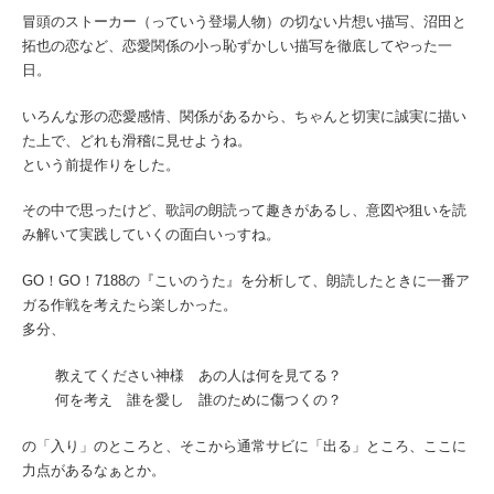
冒頭のストーカー（っていう登場人物）の切ない片想い描写、沼田と
拓也の恋など、恋愛関係の小っ恥ずかしい描写を徹底してやった一
日。
いろんな形の恋愛感情、関係があるから、ちゃんと切実に誠実に描い
た上で、どれも滑稽に見せようね。
という前提作りをした。
その中で思ったけど、歌詞の朗読って趣きがあるし、意図や狙いを読
み解いて実践していくの面白いっすね。
GO！GO！7188の『こいのうた』を分析して、朗読したときに一番ア
ガる作戦を考えたら楽しかった。
多分、
教えてください神様 あの人は何を見てる？
何を考え 誰を愛し 誰のために傷つくの？
の「入り」のところと、そこから通常サビに「出る」ところ、ここに
力点があるなぁとか。