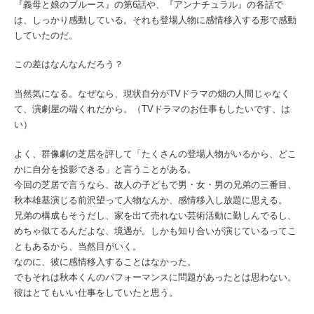
『義母と娘のブルース』の第6話や、『アンナチュラル』の各話で
は、しっかり感動している。それも登場人物に感情移入する形で感動
していたのだ。
この差はなんなんだろう？
当然気になる。なぜなら、現状自分がTVドラマの畑の人間じゃなく
て、演劇屋の端くれだから。（TVドラマのお仕事もしたいです、は
い）
よく、群像劇の芝居を評して「たくさんの登場人物がいるから、どこ
かに自分を投影できる」と言うことがある。
今回の芝居で言うなら、故人の子どもで男・女・男の兄弟の三番目、
秋本雄基演じる前沢望って人物なんか、感情移入し放題に思える。
兄弟の構成もそうだし、家を出て売れない芸術活動に勤しんでるし、
めちゃ似てるんだよな、境遇が。しかも知り合いが演じているってこ
ともあるから、当然目がいく。
なのに、彼に感情移入することはなかった。
でもそれは秋本くんのパフォーマンスに問題があったとは思わない。
彼はとてもいい仕事をしていたと思う。