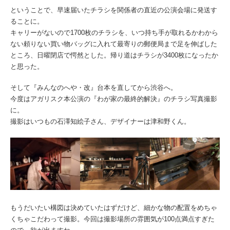
ということで、早速届いたチラシを関係者の直近の公演会場に発送す
ることに。
キャリーがないので1700枚のチラシを、いつ持ち手が取れるかわから
ない頼りない買い物バッグに入れて最寄りの郵便局まで足を伸ばした
ところ、日曜閉店で愕然とした。帰り道はチラシが3400枚になったか
と思った。
そして『みんなのへや・改』台本を直してから渋谷へ。
今度はアガリスク本公演の『わが家の最終的解決』のチラシ写真撮影
に。
撮影はいつもの石澤知絵子さん、デザイナーは津和野くん。
もうだいたい構図は決めていたはずだけど、細かな物の配置をめちゃ
くちゃこだわって撮影。今回は撮影場所の雰囲気が100点満点すぎた