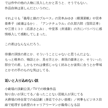
では作中の他の人物に没入したかと言うと、そうでもない。
作品自体は楽しんだというのに。
それよりも『義母と娘のブルース』の宮本みゆき（横溝菜帆）や宮本
亜希子（綾瀬はるか）、『アンナチュラル』の久部六郎（窪田正孝）
や三澄ミコト（石原さとみ）、中堂系（井浦新）の方にバリバリに感
情移入して感動してしまった。
この差はなんなんだろう。
俳優の演技の差とか、そういうことじゃないと思うんだよな。
もっと根本の、物語とか、見せ方とか、表現の媒体とか、そういった
部分での差。しかもそれは優劣じゃなく好みとか波長に合うとか帯域
とかその手のものな気はしてる。
近いと入り込めない説
小劇場の演劇公演／TVでの映像作品
知り合いが演じてる／会ったことない芸能人が演じてる
火葬場の待合室での会話劇（身近で小さい規模）／何事もビジネス目
線で処理する鉄壁のキャリアウーマンが義母になる話