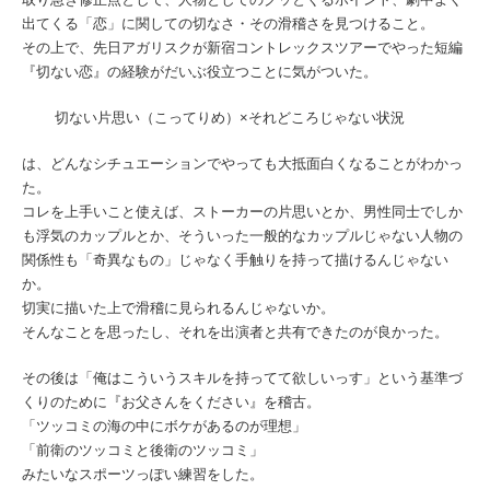
出てくる「恋」に関しての切なさ・その滑稽さを見つけること。
その上で、先日アガリスクが新宿コントレックスツアーでやった短編
『切ない恋』の経験がだいぶ役立つことに気がついた。
切ない片思い（こってりめ）×それどころじゃない状況
は、どんなシチュエーションでやっても大抵面白くなることがわかっ
た。
コレを上手いこと使えば、ストーカーの片思いとか、男性同士でしか
も浮気のカップルとか、そういった一般的なカップルじゃない人物の
関係性も「奇異なもの」じゃなく手触りを持って描けるんじゃない
か。
切実に描いた上で滑稽に見られるんじゃないか。
そんなことを思ったし、それを出演者と共有できたのが良かった。
その後は「俺はこういうスキルを持ってて欲しいっす」という基準づ
くりのために『お父さんをください』を稽古。
「ツッコミの海の中にボケがあるのが理想」
「前衛のツッコミと後衛のツッコミ」
みたいなスポーツっぽい練習をした。