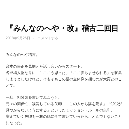
『みんなのへや・改』稽古二回目
2018年9月26日
/
コメントする
みんなのへや稽古。
台本の修正を見据えた話し合いからスタート。
各登場人物なりに「こここう思った」「ここ膨らませられる」を収集
しようとしたけれど、そもそもこの話の全体像を掴むのが大変とのこ
とで。
一旦、相関図を書いてみようと。
元々の関係性、誤認している矢印、「この人から姿を隠す」「◯◯が
見つからないようにする」といったミッション・ルールの矢印。
増えていく矢印を一枚の紙に全て書いていったら、とんでもないこと
になった。