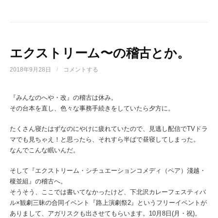
エクストリーム〜の稽古とか。
2018年9月28日
/
コメントする
『みんなのへや・改』の稽古は休み。
その台本を直し、色々な事務手続きをしていたら夕方に。
たくさん寝たはずなのにやけに疲れていたので、見逃し配信でTVドラ
マでも見ちゃえ！と思ったら、それすら半ばで昼寝してしまった。
なんでこんな眠いんだ。
そして『エクストリーム・シチュエーションコメディ（ペア）淺越・
榎並組』の稽古へ。
そうそう、ここでは書いてなかったけど、下北沢カレーフェスティバ
ル×観劇三昧の合同イベント『路上演劇祭2』というフリーイベントが
ありまして、アガリスクも出させてもらいます。10月8日(月・祝)。