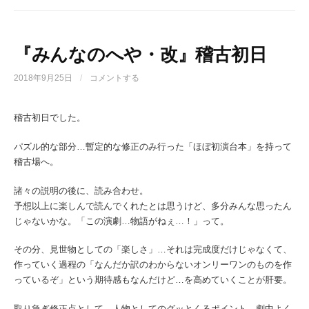
『みんなのへや・改』稽古初日
2018年9月25日
/
コメントする
稽古初日でした。
パズル的な部分…暫定的な修正のみ行った「ほぼ初演台本」を持って
稽古場へ。
諸々の説明の後に、読み合わせ。
予想以上に楽しんで読んでくれたとは思うけど、多分みんな思ったん
じゃないかな。「この演劇…物語がねぇ…！」って。
その分、見世物としての「楽しさ」…それは完成度だけじゃなくて、
作っていく過程の「なんだか訳のわからないオンリーワンのものを作
っているぞ」という期待感もなんだけど…を高めていくことが肝要。
取り急ぎ修正点として、人物としてのグッとくるポイント、劇中よく