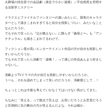
火葬場の待合室での会話劇（身近で小さい規模）／不自然死を究明す
る法医学ミステリー
ドラクエとファイナルファンタジーの違いみたいに、固有のキャラク
ターとして描きこまれすぎてると自分を投影しづらい、みたいなこと
なんだろうか。
でもそれで言ったら『父が燃えない』に限らず『義母と〜』も『アン
ナチュラル』も描きこまれてるわけで。
フィクション度が高いエンターテイメント作品の方が自分を投影しや
すいからだろうか。
でもそれで言ったら演劇で「虚構！」って感じの作品あんまり好きじ
ゃないし。
演劇よりTVドラマの方が自己を投影しやすいからだろうか。
うーん…それを認めてしまって良いのだろうか、演劇屋として…！
ちょっとこれは今後も考えていかなくてはいけない気がしてきた。
ちなみに「笑える」って観点で言えば、お笑いだろうとお芝居だろう
と圧倒的に生の舞台の方が笑えるんだよな。それは確か。