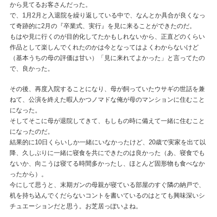
から見てるお客さんだった。
で、1月2月と入退院を繰り返している中で、なんとか具合が良くなっ
て奇跡的に2月の『卒業式、実行』を見に来ることができたのだ。
もはや見に行くのが目的化してたかもしれないから、正直どのくらい
作品として楽しんでくれたのかは今となってはよくわからないけど
（基本うちの母の評価は甘い）「見に来れてよかった」と言ってたの
で、良かった。
その後、再度入院することになり、母が飼っていたウサギの世話を兼
ねて、公演を終えた暇人かつノマドな俺が母のマンションに住むこと
になった。
そしてそこに母が退院してきて、もしもの時に備えて一緒に住むこと
になったのだ。
結果的に10日くらいしか一緒にいなかったけど、20歳で実家を出て以
降、久しぶりに一緒に寝食を共にできたのは良かった（あ、寝食でも
ないか、向こうは寝てる時間多かったし、ほとんど固形物も食べなか
ったから）。
今にして思うと、末期ガンの母親が寝ている部屋のすぐ隣の納戸で、
机を持ち込んでくだらないコントを書いているのはとても興味深いシ
チュエーションだと思う。お芝居っぽいよね。