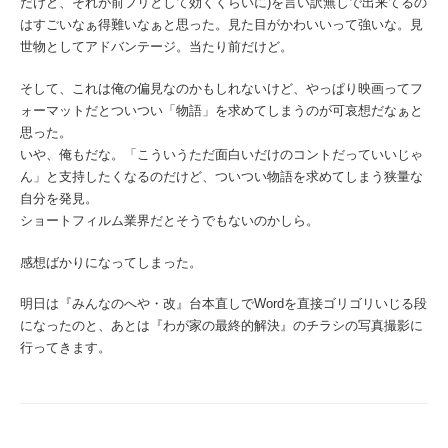
だけど、それが前フリとして効くくらいに)を言い訳無しで出来てるの
はすごいなぁ得難いなぁと思った。見た目がかわいいって強いな。見
世物としてアドバンテージ。当たり前だけど。
そして、これは俺の偏見なのかもしれないけど、やっぱり映画ってフ
ォーマットだとついつい「物語」を求めてしまうのが可哀想だなぁと
思った。
いや、俺もだな。「こういうただ面白いだけのコントだっていいじゃ
ん」と支持したくなるのだけど、ついつい物語を求めてしまう狭量な
自分を発見。
ショートフィルム業界だとそうでもないのかしら。
感想ばかりになってしまった。
明日は『みんなのへや・改』台本直しでWordを直接ゴリゴリいじる段
になったのと、あとは『わが家の最終的解決』のチラシの写真撮影に
行ってきます。