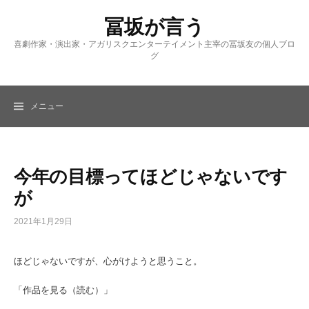
コ
冨坂が言う
ン
テ
喜劇作家・演出家・アガリスクエンターテイメント主宰の冨坂友の個人ブロ
ン
グ
ツ
へ
ス
メニュー
キ
ッ
プ
今年の目標ってほどじゃないです
が
2021年1月29日
ほどじゃないですが、心がけようと思うこと。
「作品を見る（読む）」