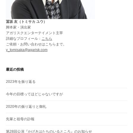
冨坂 友（トミサカ ユウ）
脚本家・演出家
アガリスクエンターテイメント主宰
詳細なプロフィール：
こちら
ご依頼・お問い合わせはこちらまで。
y_tomisaka@agarisk.com
最近の投稿
2023年を振り返る
今年の目標ってほどじゃないですが
2020年の振り返りと御礼
先輩と祖母の訃報
第28回公演『かげきはたちのいるところ』のお知らせ