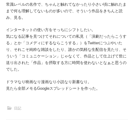
常識レベルの名作で、ちゃんと触れてなかったり小さい頃に触れたま
まで何も理解してないものが多いので、そういう作品をきちんと読
み、見る。
インターネットの使い方をそっちにシフトしたい。
気になる記事を見つけてそれについての私見（「演劇だったらこうす
る」とか「コメディにするならこうする」）をTwitterにつぶやいた
り、それこそ純粋な雑談をしたり、誰かの気軽な生配信を見たり、そ
ういう「コミュニケーション」じゃなくて、作品として仕上げて世に
送り出された「作品」を摂取する方に時間を使わないとなぁと思うの
でした。
ドラマなり映画なり漫画なり小説なり新書なり。
見たら全部メモるGoogleスプレッドシートを作った。
日記