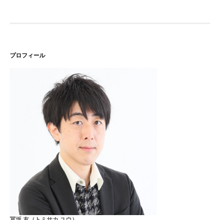
ナ
ビ
ゲ
ー
プロフィール
シ
ョ
ン
冨坂 友（トミサカ ユウ）