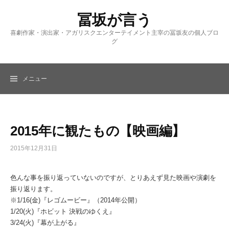
コ
冨坂が言う
ン
テ
喜劇作家・演出家・アガリスクエンターテイメント主宰の冨坂友の個人ブロ
ン
グ
ツ
へ
ス
メニュー
キ
ッ
プ
2015年に観たもの【映画編】
2015年12月31日
色んな事を振り返っていないのですが、とりあえず見た映画や演劇を
振り返ります。
※1/16(金)『レゴムービー』（2014年公開）
1/20(火)『ホビット 決戦のゆくえ』
3/24(火)『幕が上がる』