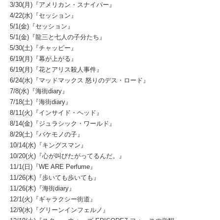
3/30(月)『アメリカン・スナイパー』
4/22(水)『セッション』
5/1(金)『セッション』
5/1(金)『龍三と七人の子分たち』
5/30(土)『チャッピー』
6/19(月)『幕が上がる』
6/19(月)『花とアリス殺人事件』
6/24(水)『マッドマックス 怒りのデス・ロード』
7/8(水)『海街diary』
7/18(土)『海街diary』
8/11(火)『インサイド・ヘッド』
8/14(金)『ジュラシック・ワールド』
8/29(土)『バケモノの子』
10/14(水)『キングスマン』
10/20(火)『心が叫びたがってるんだ。』
11/1(日)『WE ARE Perfume』
11/26(木)『歩いても歩いても』
11/26(木)『海街diary』
12/1(火)『ギャラクシー街道』
12/9(水)『グリーンインフェルノ』