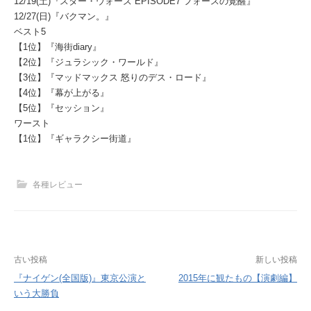
12/19(土)『スター・ウォーズ EPISODE7 フォースの覚醒』
12/27(日)『バクマン。』
ベスト5
【1位】『海街diary』
【2位】『ジュラシック・ワールド』
【3位】『マッドマックス 怒りのデス・ロード』
【4位】『幕が上がる』
【5位】『セッション』
ワースト
【1位】『ギャラクシー街道』
各種レビュー
投
古い投稿
新しい投稿
『ナイゲン(全国版)』東京公演と
2015年に観たもの【演劇編】
稿
いう大勝負