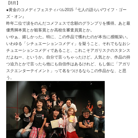
【8月】
●黄金のコメディフェスティバル2015『七人の語らい/ワイフ・ゴー
ズ・オン』
昨年二位で涙をのんだコメフェスで念願のグランプリを獲得。あと最
優秀脚本賞とか観客賞とか高校生審査員賞とか。
いやぁ、嬉しかった。特に、この作品で獲れたのが本当に感慨深い。
いわゆる「シチュエーションコメディ」を疑うこと、それでもなおシ
チュエーションコメディであること、これこそアガリスクのスタンス
だよねー、というか。自分で言っちゃったけど。人気とか、作品の持
つ迫力とかで言ったら他にも自信作はあるけれど、もし仮に「アガリ
スクエンターテイメント」って名をつけるならこの作品かな、と思
う。