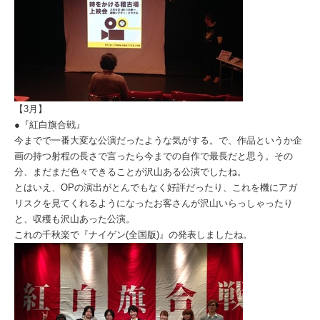
【3月】
●『紅白旗合戦』
今までで一番大変な公演だったような気がする。で、作品というか企
画の持つ射程の長さで言ったら今までの自作で最長だと思う。その
分、まだまだ色々できることが沢山ある公演でしたね。
とはいえ、OPの演出がとんでもなく好評だったり、これを機にアガ
リスクを見てくれるようになったお客さんが沢山いらっしゃったり
と、収穫も沢山あった公演。
これの千秋楽で『ナイゲン(全国版)』の発表しましたね。