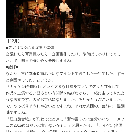
【12月】
●アガリスクの新展開の準備
会議したり写真撮ったり、企画書作ったり、準備ばっかりしてまし
た。で、明日の昼に色々発表しますね。
■総評■
なんか、常に本番直前みたいなマインドで過ごした一年でした。ずっ
と劇団やってた、というか。
『ナイゲン(全国版)』という大きな目標をファンの方々と共有して、
作品を上演する／観るという関係を結びながら、一緒に走ってきたよ
うな感覚です。大変お世話になりました。ありがとうございました。
で、やっぱりそうじゃないとですよね。それが劇団の、芸能の、醍醐
味ですよね。
『紅白旗合戦』が終わったときに「新作書くのは当分いいや…コメフ
ェス2015後はだいぶ書かないかも…」と思ったり、『ナイゲン(全国
版)』やってる時に「次の公演まではちょっと空くかも…」と思ってま