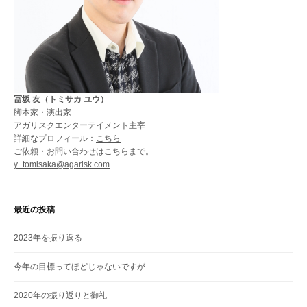
冨坂 友（トミサカ ユウ）
脚本家・演出家
アガリスクエンターテイメント主宰
詳細なプロフィール：
こちら
ご依頼・お問い合わせはこちらまで。
y_tomisaka@agarisk.com
最近の投稿
2023年を振り返る
今年の目標ってほどじゃないですが
2020年の振り返りと御礼