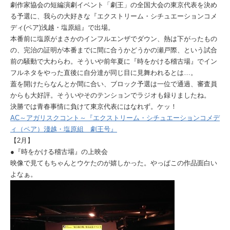
劇作家協会の短編演劇イベント「劇王」の全国大会の東京代表を決め
る予選に、我らの大好きな『エクストリーム・シチュエーションコメ
ディ(ペア)浅越・塩原組』で出場。
本番前に塩原がまさかのインフルエンザでダウン、熱は下がったもの
の、完治の証明が本番までに間に合うかどうかの瀬戸際、という試合
前の騒動で大わらわ。そういや前年夏に『時をかける稽古場』でイン
フルネタをやった直後に自分達が同じ目に見舞われるとは…。
蓋を開けたらなんとか間に合い、ブロック予選は一位で通過、審査員
からも大好評。そういやそのテンションでラジオも録りましたね。
決勝では青春事情に負けて東京代表にはなれず。ケッ！
AC～アガリスクコント～『エクストリーム・シチュエーションコメデ
ィ（ペア）淺越・塩原組 劇王号』
【2月】
●『時をかける稽古場』の上映会
映像で見てもちゃんとウケたのが嬉しかった。やっぱこの作品面白い
よなぁ。