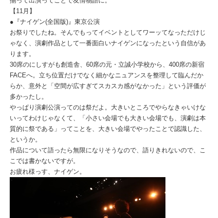
揃って出演ってことで友情物語に。
【11月】
●『ナイゲン(全国版)』東京公演
お祭りでしたね。そんでもってイベントとしてワーッてなっただけじ
ゃなく、演劇作品として一番面白いナイゲンになったという自信があ
ります。
30席のにしすがも創造舎、60席の元・立誠小学校から、400席の新宿
FACEへ。立ち位置だけでなく細かなニュアンスを整理して臨んだか
らか、意外と「空間が広すぎてスカスカ感がなかった」という評価が
多かったし。
やっぱり演劇公演ってのは祭だよ。大きいところでやらなきゃいけな
いってわけじゃなくて、「小さい会場でも大きい会場でも、演劇は本
質的に祭である」ってことを、大きい会場でやったことで認識した、
というか。
作品について語ったら無限になりそうなので、語りきれないので、こ
こでは書かないですが。
お疲れ様っす、ナイゲン。