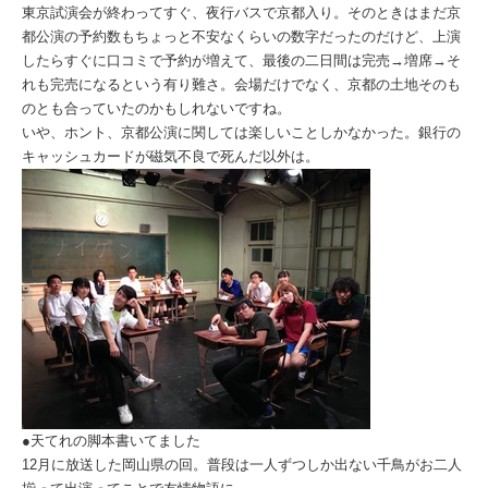
東京試演会が終わってすぐ、夜行バスで京都入り。そのときはまだ京
都公演の予約数もちょっと不安なくらいの数字だったのだけど、上演
したらすぐに口コミで予約が増えて、最後の二日間は完売→増席→そ
れも完売になるという有り難さ。会場だけでなく、京都の土地そのも
のとも合っていたのかもしれないですね。
いや、ホント、京都公演に関しては楽しいことしかなかった。銀行の
キャッシュカードが磁気不良で死んだ以外は。
●天てれの脚本書いてました
12月に放送した岡山県の回。普段は一人ずつしか出ない千鳥がお二人