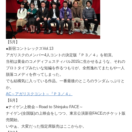
【5月】
●新宿コントレックスVol.13
アガリスクのメンバー4人コントの決定版『Ｐ３／４』を初演。
当初は黄金のコメディフェスティバル2015に生かせるような、それの
プロトタイプみたいな短編を作るつもりが、全然逸れてまたもや一人
脱落コメディを作ってしまった。
でも結構気に入っている作品。一番最後のところのランダムっぷりと
か。
AC～アガリスクコント～『Ｐ３／４』
【6月】
●ナイゲン上映会～Road to Shinjuku FACE～
ナイゲン(全国版)の上映会をしつつ、東京公演新宿FACEのチケット販
売開始。
いやぁ、大変だった指定席販売はここからか。