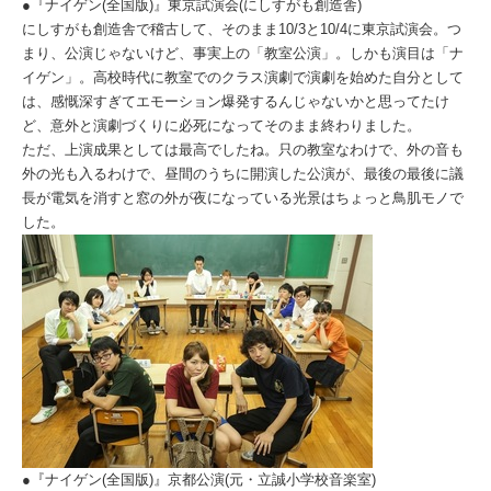
●『ナイゲン(全国版)』東京試演会(にしすがも創造舎)
にしすがも創造舎で稽古して、そのまま10/3と10/4に東京試演会。つ
まり、公演じゃないけど、事実上の「教室公演」。しかも演目は「ナ
イゲン」。高校時代に教室でのクラス演劇で演劇を始めた自分として
は、感慨深すぎてエモーション爆発するんじゃないかと思ってたけ
ど、意外と演劇づくりに必死になってそのまま終わりました。
ただ、上演成果としては最高でしたね。只の教室なわけで、外の音も
外の光も入るわけで、昼間のうちに開演した公演が、最後の最後に議
長が電気を消すと窓の外が夜になっている光景はちょっと鳥肌モノで
した。
●『ナイゲン(全国版)』京都公演(元・立誠小学校音楽室)