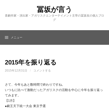
コ
冨坂が言う
ン
テ
喜劇作家・演出家・アガリスクエンターテイメント主宰の冨坂友の個人ブロ
ン
グ
ツ
へ
ス
メニュー
キ
ッ
プ
2015年を振り返る
2015年12月31日
/
コメントする
さて、今年もあと数時間で終わりですね。
いつもに比べて激動だったアガリスクの活動を中心に今年を振り返っ
てみます。
【1月】
●劇王天下統一大会 東京予選