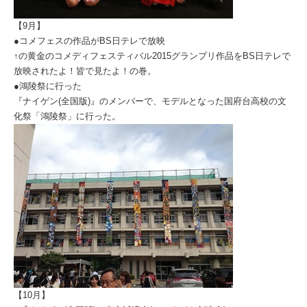
【9月】
●コメフェスの作品がBS日テレで放映
↑の黄金のコメディフェスティバル2015グランプリ作品をBS日テレで
放映されたよ！皆で見たよ！の巻。
●鴻陵祭に行った
『ナイゲン(全国版)』のメンバーで、モデルとなった国府台高校の文
化祭「鴻陵祭」に行った。
【10月】