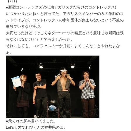
【7月】
●新宿コントレックスVol.14(アガリスクだらけのコントレックス)
いつかやりたいね～と言ってた、アガリスクメンバーのみの単独のコ
ントライブが、コントレックスの参加団体が集まらないという不慮の
事故でいきなり実現。
大変だったけど（そしてネタ一つ一つの精度という意味じゃ疑問は残
らなくはないけど）とても楽しかった。
それにしても、コメフェスの一か月前によくこんなことやれたよな
ぁ。
●天てれの脚本書いてました。
Let’s天才てれびくんの福井県の回。