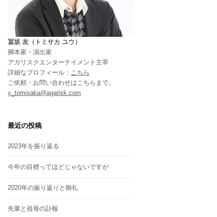
冨坂 友（トミサカ ユウ）
脚本家・演出家
アガリスクエンターテイメント主宰
詳細なプロフィール：
こちら
ご依頼・お問い合わせはこちらまで。
y_tomisaka@agarisk.com
最近の投稿
2023年を振り返る
今年の目標ってほどじゃないですが
2020年の振り返りと御礼
先輩と祖母の訃報