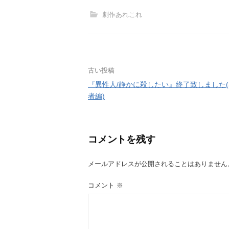
劇作あれこれ
投
古い投稿
『異性人/静かに殺したい』終了致しました
稿
者編)
ナ
ビ
コメントを残す
ゲ
メールアドレスが公開されることはありません
ー
コメント
※
シ
ョ