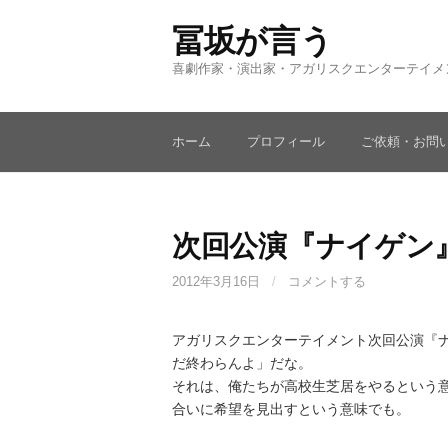
コ
冨坂が言う
ン
テ
喜劇作家・演出家・アガリスクエンターテイメ
ン
ツ
へ
ホーム
プロフィール
ご依頼・お問
ス
キ
ッ
プ
次回公演『ナイゲン
2012年3月16日
/
コメントする
アガリスクエンターテイメント次回公演『ナ
だ終わらんよ」だな。
それは、俺たちが高校生芝居をやるという
合いに希望を見出すという意味でも。