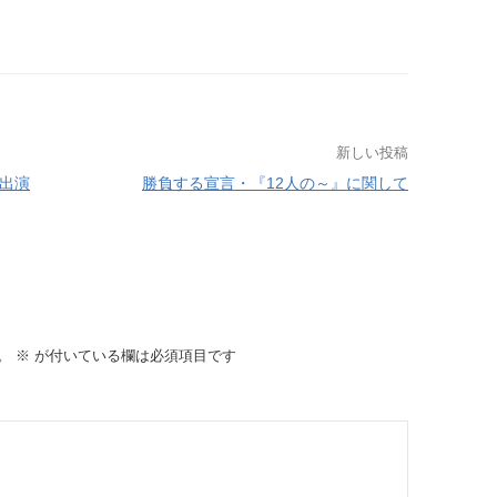
新しい投稿
(出演
勝負する宣言・『12人の～』に関して
。
※
が付いている欄は必須項目です