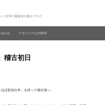
ント主宰の冨坂友の個人ブログ
い合わせ
アガリスク公式WEB
』稽古初日
「ほぼ初演台本」を持って稽古場へ。