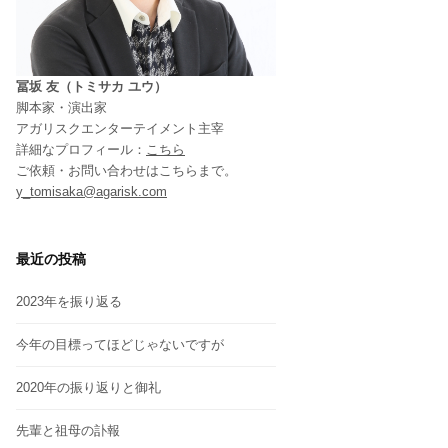
冨坂 友（トミサカ ユウ）
脚本家・演出家
アガリスクエンターテイメント主宰
詳細なプロフィール：
こちら
ご依頼・お問い合わせはこちらまで。
y_tomisaka@agarisk.com
最近の投稿
2023年を振り返る
今年の目標ってほどじゃないですが
2020年の振り返りと御礼
先輩と祖母の訃報