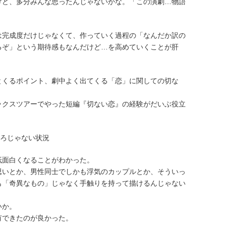
けど、多分みんな思ったんじゃないかな。「この演劇…物語
は完成度だけじゃなくて、作っていく過程の「なんだか訳の
るぞ」という期待感もなんだけど…を高めていくことが肝
とくるポイント、劇中よく出てくる「恋」に関しての切な
ックスツアーでやった短編『切ない恋』の経験がだいぶ役立
ころじゃない状況
抵面白くなることがわかった。
思いとか、男性同士でしかも浮気のカップルとか、そういっ
も「奇異なもの」じゃなく手触りを持って描けるんじゃない
いか。
有できたのが良かった。