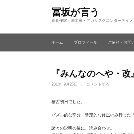
コ
冨坂が言う
ン
テ
喜劇作家・演出家・アガリスクエンターテイメ
ン
ツ
へ
ホーム
プロフィール
ご依頼・お問
ス
キ
ッ
プ
『みんなのへや・改
2018年9月25日
/
コメントする
稽古初日でした。
パズル的な部分…暫定的な修正のみ行った
諸々の説明の後に、読み合わせ。