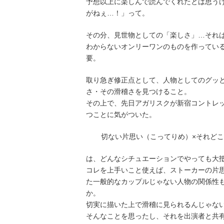
予想以上に楽しんで読んでくれたとは思う
がねぇ…！」って。
その分、見世物としての「楽しさ」…それ
わからないオンリーワンのものを作ってい
要。
取り急ぎ修正点として、人物としてのグッ
さ・その滑稽さを見つけること。
その上で、先日アガリスクが新宿コントレ
つことに気がついた。
切ない片思い（こってりめ）×それど
は、どんなシチュエーションでやっても大
コレを上手いこと使えば、ストーカーの片
た一般的なカップルじゃない人物の関係性
か。
切実に描いた上で滑稽に見られるんじゃな
そんなことを思ったし、それを出演者と共