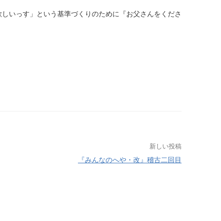
欲しいっす」という基準づくりのために『お父さんをくださ
」
新しい投稿
『みんなのへや・改』稽古二回目