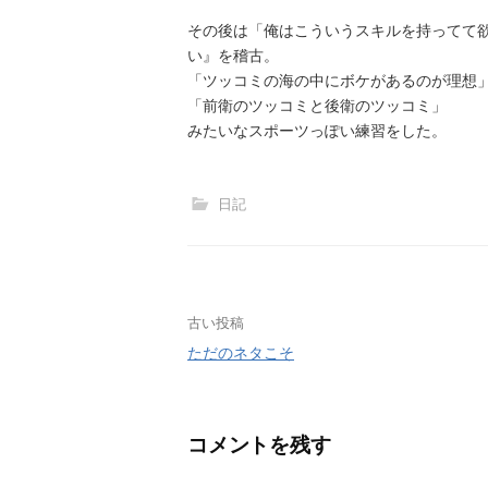
その後は「俺はこういうスキルを持ってて
い』を稽古。
「ツッコミの海の中にボケがあるのが理想
「前衛のツッコミと後衛のツッコミ」
みたいなスポーツっぽい練習をした。
日記
投
古い投稿
ただのネタこそ
稿
ナ
コメントを残す
ビ